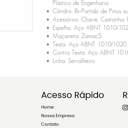
Plástico de Engenharia
Cilindro: Bi-Partido de Pinos 
Acessórios: Chave, Castanha, 
Espelho: Aço ABNT 1010/10
Maçaneta: Zamac5
Testa: Aço ABNT 1010/1020
Contra Testa: Aço ABNT 10
Linha: Serralheiro
Acesso Rápido
R
Home
Nossa Empresa
Contato