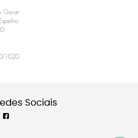
ou Gorje
Espelho
20
10/1020
edes Sociais